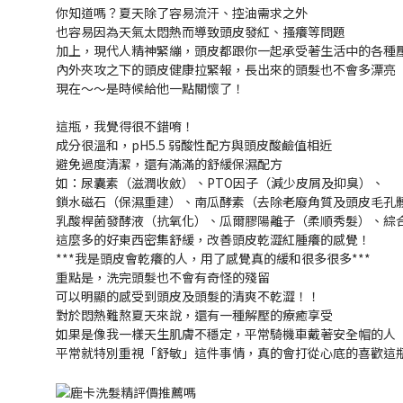
你知道嗎？夏天除了容易流汗、控油需求之外
也容易因為天氣太悶熱而導致頭皮發紅、搔癢等問題
加上，現代人精神緊繃，頭皮都跟你一起承受著生活中的各種
內外夾攻之下的頭皮健康拉緊報，長出來的頭髮也不會多漂亮
現在～～是時候給他一點關懷了！
這瓶，我覺得很不錯唷！
成分很溫和，pH5.5 弱酸性配方與頭皮酸鹼值相近
避免過度清潔，還有滿滿的舒緩保濕配方
如：尿囊素（滋潤收斂）、PTO因子（減少皮屑及抑臭）、
鎖水磁石（保濕重建）、南瓜酵素（去除老廢角質及頭皮毛孔
乳酸桿菌發酵液（抗氧化）、瓜爾膠陽離子（柔順秀髮）、綜
這麼多的好東西密集舒緩，改善頭皮乾澀紅腫癢的感覺！
***我是頭皮會乾癢的人，用了感覺真的緩和很多很多***
重點是，洗完頭髮也不會有奇怪的殘留
可以明顯的感受到頭皮及頭髮的清爽不乾澀！！
對於悶熱難熬夏天來說，還有一種解壓的療癒享受
如果是像我一樣天生肌膚不穩定，平常騎機車戴著安全帽的人
平常就特別重視「舒敏」這件事情，真的會打從心底的喜歡這瓶