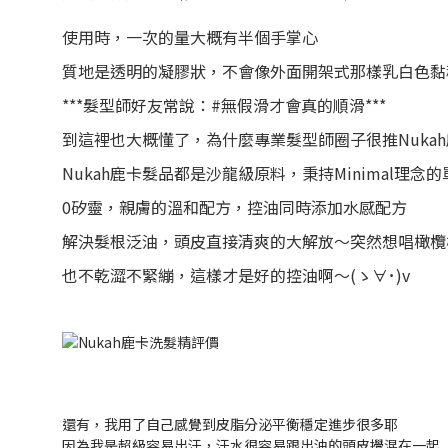
使用時，一次的量大概有半個手掌心
質地是透明的凝膠狀，不會像外面開架式那樣乳白色黏
***髮型師好友常說：#無假滑才會真的順滑***
到這裡也大概懂了，為什麼專業髮型師圈子很推Nuka
Nukah鹿卡髮品都是沙龍級原料，秉持Minimal理念
0矽靈，親膚的溫和配方，控油同時添加水感配方
解決髮根泛油，頭皮直接清爽的大解放～突然想唱橄欖
也不乾澀不緊繃，這樣才是好的控油啊～(ゝ∀･)v
還有，我用了自己感覺到皮脂分泌平衡穩定進步很多耶
因為我是超級容易出汗，汗水很容易跟出油的頭皮攪混在一起