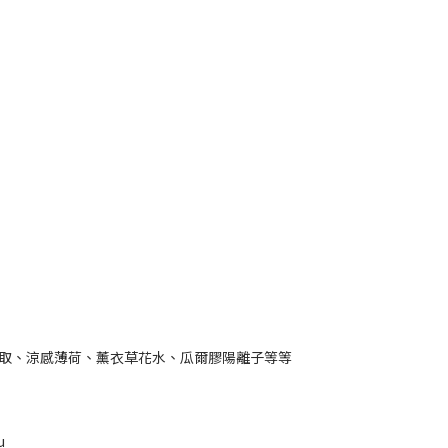
萃取、涼感薄荷、薰衣草花水、瓜爾膠陽離子等等
u