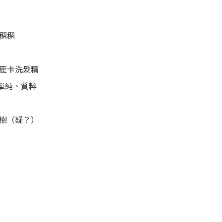
稠稠
h鹿卡洗髮精
的單純、質粹
樹（疑？）