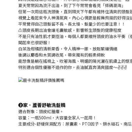
夏天常常因為流汗出油，到了下午常常會看見「條碼瀏海」
但第一次用這瓶洗頭後，直到隔天下午都有維持住清爽的頭髮
視覺上看起來令人神清氣爽，內心心情更是輕舞飛揚的好得沒話說
平常覺得自己頭髮留不長、長太慢、髮量少的也要注意！！
⚠頭皮長期出油會讓毛囊敏感，影響新生頭髮的健康程度
不是只有油性肌才要控油，每個人都要維持頭皮的油水平衡（
聞起來也很舒服！
白茶及柑橘的清新果香，令人精神一振、放鬆緊繃情緒
後調以麝香和木質調收尾，帶來獨有的輕柔綿軟
能想像是躺在搖椅上、吹著海風、明媚的陽光灑在肌膚上的愜
特別適合個性優雅不造作的你，去油膩直奔清爽國度～✌️✌️✌️
❷家．蘆薈舒敏洗髮精
適合對象：頭皮紅腫癢。
容量：一瓶500ml，大容量全家人一起用！
主要成分-舒緩保濕配方：尿囊素、PTO因子、鎖水磁石、南