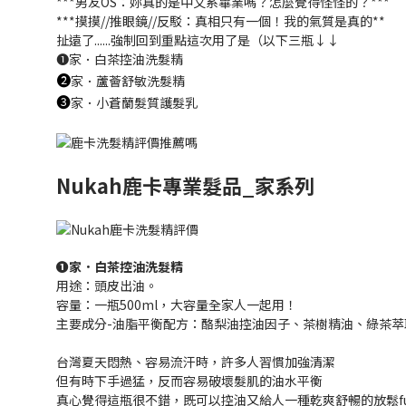
***男友OS：妳真的是中文系畢業嗎？怎麼覺得怪怪的？***
***摸摸//推眼鏡//反駁：真相只有一個！我的氣質是真的**
扯遠了......強制回到重點這次用了是（以下三瓶↓↓
❶家．白茶控油洗髮精
❷
家．蘆薈舒敏洗髮精
❸
家．小蒼蘭髮質護髮乳
Nukah鹿卡專業髮品_家系列
❶家．白茶控油洗髮精
用途：頭皮出油。
容量：一瓶500ml，大容量全家人一起用！
主要成分-油脂平衡配方：酪梨油控油因子、茶樹精油、綠茶
台灣夏天悶熱、容易流汗時，許多人習慣加強清潔
但有時下手過猛，反而容易破壞髮肌的油水平衡
真心覺得這瓶很不錯，既可以控油又給人一種乾爽舒暢的放鬆f