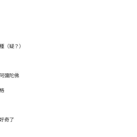
種（疑？）
就阿彌陀佛
格
好奇了