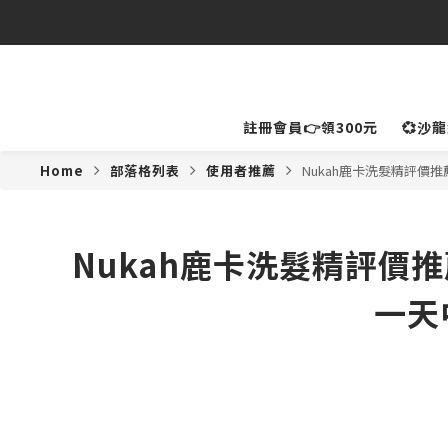
⚠️
註冊會員👉領300元
💞沙
Home
部落格列表
使用者推薦
Nukah鹿卡洗髮精評
Nukah鹿卡洗髮精評價
一天