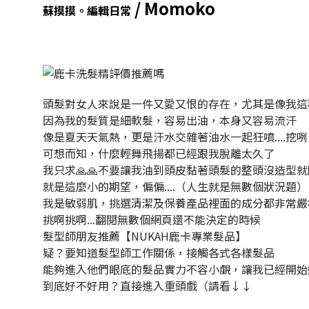
/ Momoko
蘇
摸摸。編輯日常
頭髮對女人來說是一件又愛又恨的存在，尤其是像我這
因為我的髮質是細軟髮，容易出油，本身又容易流汗
像是夏天天氣熱，更是汗水交雜著油水一起狂噴....挖咧
可想而知，什麼輕舞飛揚都已經跟我脫離太久了
我只求🙏🙏不要讓我油到頭皮黏著頭髮的整頭沒造型
就是這麼小的期望，偏偏....（人生就是無數個狀況題）
我是敏弱肌，挑選清潔及保養產品裡面的成分都非常嚴
挑啊挑啊...翻閱無數個網頁還不能決定的時候
髮型師朋友推薦【NUKAH鹿卡專業髮品】
疑？要知道髮型師工作關係，接觸各式各樣髮品
能夠進入他們眼底的髮品實力不容小覷，讓我已經開始
到底好不好用？直接進入重頭戲（請看↓↓