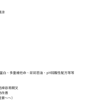
清涼
蛋白、多重維他命、荷荷芭油、pH弱酸性配方等等
枯燥容易開叉
助改善
重要～～）