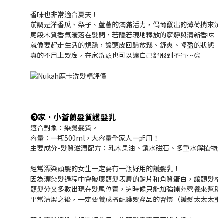
香味也非常適合夏天！
前調是洋香瓜、梨子、蘆薈的滿滿活力，偶爾竄出的薄荷捎來
尾段木質香氣灑落在髮間，若隱若現地釋放的寧靜與清新香味
就像要趕走生活的煩躁，讓頭皮回歸放鬆、舒爽、輕盈的狀態
真的不用上髮廊，在家洗頭也可以讓自己舒服到不行～😌
❸家．小蒼蘭髮質護髮乳
適合對象：染燙髮質。
容量：一瓶500ml，大容量全家人一起用！
主要成分-髮質滋潤配方：乳木果油、鎖水磁石、多重水解植物
經常漂染頭髮的女生一定要有一瓶好用的護髮乳！
因為漂染髮過程中會破壞頭髮表層的鱗片和角質蛋白，讓頭髮
頭髮分叉多數出現在髮尾位置，這時候只能加強補充營養來幫
平常清潔之後，一定要養成搭配護髮產品的習慣（護髮太太太