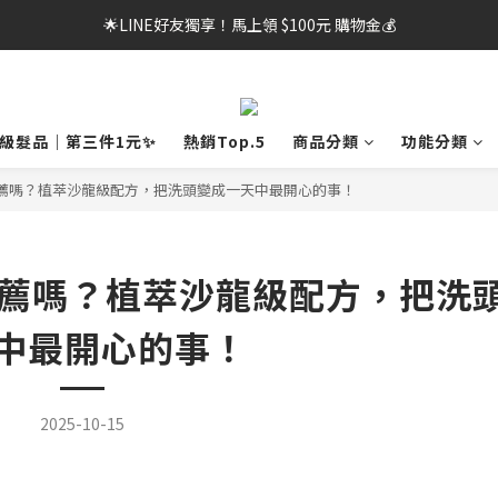
🌟LINE好友獨享！馬上領 $100元 購物金💰
提醒您，若累計1次(含)以上未於期限內完成取貨，可能影響會員帳號使用權
🌟LINE好友獨享！馬上領 $100元 購物金💰
龍級髮品｜第三件1元✨
熱銷Top.5
商品分類
功能分類
價推薦嗎？植萃沙龍級配方，把洗頭變成一天中最開心的事！
推薦嗎？植萃沙龍級配方，把洗
中最開心的事！
2025-10-15