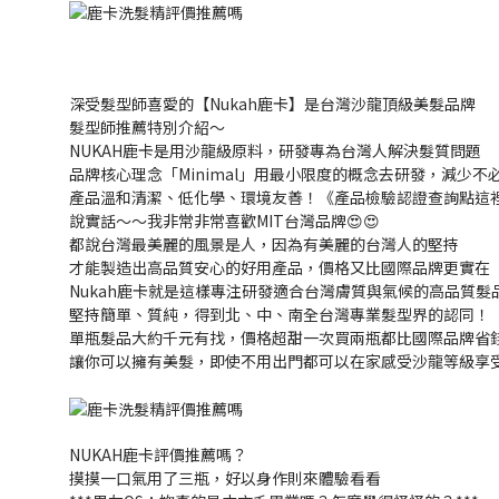
深受髮型師喜愛的【Nukah鹿卡】是台灣沙龍頂級美髮品牌
髮型師推薦特別介紹～
NUKAH鹿卡是用沙龍級原料，研發專為台灣人解決髮質問題
品牌核心理念「Minimal」用最小限度的概念去研發，減少不
產品溫和清潔、低化學、環境友善！《產品檢驗認證查詢點這
說實話～～我非常非常喜歡MIT台灣品牌😍😍
都說台灣最美麗的風景是人，因為有美麗的台灣人的堅持
才能製造出高品質安心的好用產品，價格又比國際品牌更實在
Nukah鹿卡就是這樣專注研發適合台灣膚質與氣候的高品質髮
堅持簡單、質純，得到北、中、南全台灣專業髮型界的認同！
單瓶髮品大約千元有找，價格超甜一次買兩瓶都比國際品牌省
讓你可以擁有美髮，即使不用出門都可以在家感受沙龍等級享
NUKAH鹿卡評價推薦嗎？
摸摸一口氣用了三瓶，好以身作則來體驗看看