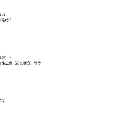
壓力
（是吧？
髒汙）、
合維生素（補充養分）等等
🤩