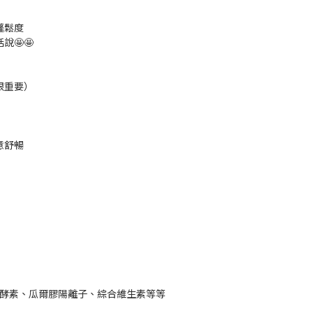
蓬鬆度
🤩🤩
很重要）
意舒暢
瓜酵素、瓜爾膠陽離子、綜合維生素等等