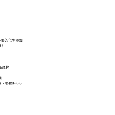
必要的化學添加
裡》
品品牌
錢
受，多棒呀✨✨