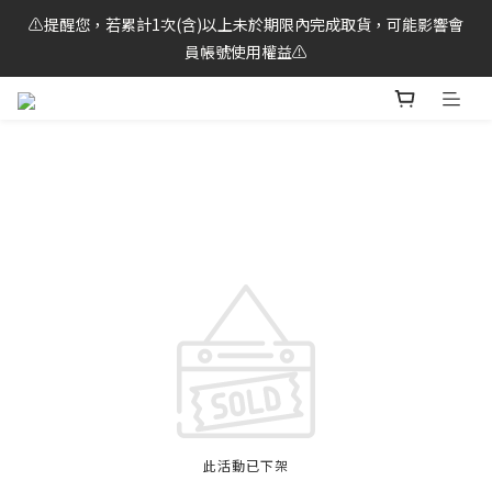
⚠️提醒您，若累計1次(含)以上未於期限內完成取貨，可能影響會
🌟LINE好友獨享！馬上領 $100元 購物金💰
員帳號使用權益⚠️
🌟LINE好友獨享！馬上領 $100元 購物金💰
此活動已下架