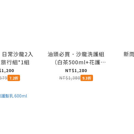
】日常沙龍2入
油頭必買．沙龍洗護組
新
贈旅行組*1組
（白茶500ml+花護
500ml）
$1,200
NT$1,280
679
NT$1,380
7.2折
9.3折