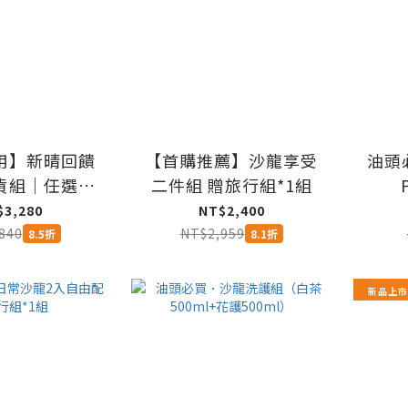
用】新晴回饋
【首購推薦】沙龍享受
油頭
貨組｜任選
二件組 贈旅行組*1組
ml×3入
600
$3,280
NT$2,400
840
NT$2,959
8.5折
8.1折
新品上市