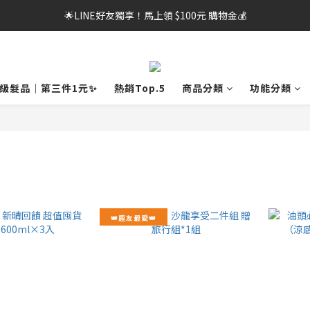
🌟LINE好友獨享！馬上領 $100元 購物金💰
🌟LINE好友獨享！馬上領 $100元 購物金💰
提醒您，若累計1次(含)以上未於期限內完成取貨，可能影響會員帳號使用權
🌟LINE好友獨享！馬上領 $100元 購物金💰
龍級髮品｜第三件1元✨
熱銷Top.5
商品分類
功能分類
👑鹿友最愛👑