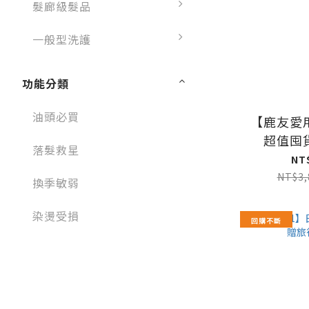
髮廊級髮品
一般型洗護
功能分類
油頭必買
【鹿友愛
超值囤
落髮救星
600
NT
NT$3,
換季敏弱
染燙受損
回購不斷