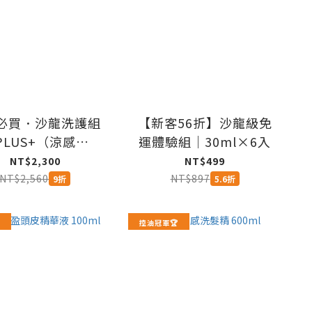
必買．沙龍洗護組
【新客56折】沙龍級免
PLUS+（涼感
運體驗組｜30ml×6入
ml+輕潤600ml）
NT$2,300
NT$499
NT$2,560
NT$897
9折
5.6折
控油冠軍🏆