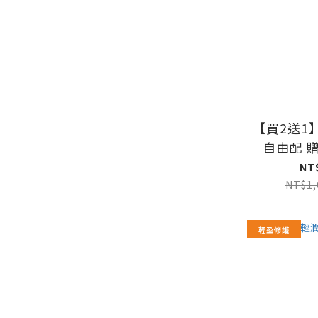
【買2送1
自由配 
NT
NT$1,
輕盈修護