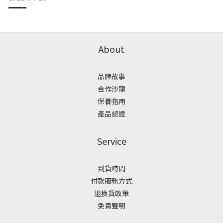
的現象。 出油的原因是什麼？氣候、體質？ 氣候及體質都有關
連。以體質舉例，像是青春期油脂分泌旺盛，就是因為體質發
生變化，導致頭皮與肌膚油脂不平衡的狀態，衍生出過油的現
象。
About
品牌故事
合作沙龍
保養指南
產品認證
Service
到貨時間
付款服務方式
退換貨政策
免責聲明