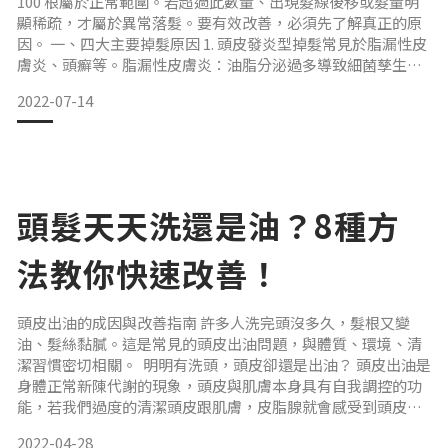
100 根屬於正常範圍。若超過此數量、出現髮線後移或髮量明
顯稀疏，才屬於異常落髮。要有效改善，必須先了解真正的原
因。 一、四大主要掉髮原因 1. 頭皮發炎型掉髮常見於脂漏性皮
膚炎、頭癬等。脂漏性皮膚炎：油脂分泌過多導致細菌孳生，
引發紅腫、頭皮屑與油性掉髮。頭癬：黴菌感染造成毛囊化
2022-07-14
膿、發炎與脫髮。改善方式：就醫治療，依醫師指示使用抗生
素或抗發炎藥物。 2. 內分泌因素導致的掉髮與遺傳或荷爾蒙失
衡有關。雄性禿：過量雄性荷爾蒙使毛囊逐漸萎縮，形
頭髮天天洗還是油？8種方
法教你快速改善！
頭皮出油的成因與改善指南 許多人洗完頭沒多久，髮根又變
油、髮絲黏膩。這是常見的頭皮出油問題，與體質、環境、清
潔習慣密切相關。 明明有洗頭，頭皮卻還是出油？ 頭皮出油是
身體正常新陳代謝的現象，頭皮與肌膚本身具有自我調控的功
能，若我們過度的清潔頭皮跟肌膚，皮脂腺就會感受到頭皮跟
肌膚的油脂不夠，會分泌更多的油脂來保護頭皮，而導致過油
2022-04-28