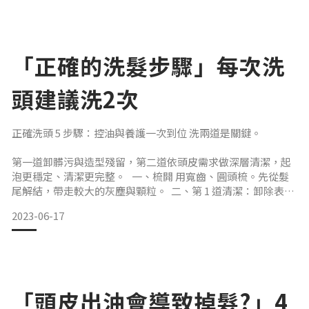
有自然的光澤，表現為順滑、有光澤感。這表示頭髮表面的鱗
片處於平滑狀態，有助於反射光線，使頭髮看起來更有生
「正確的洗髮步驟」每次洗
頭建議洗2次
正確洗頭 5 步驟：控油與養護一次到位 洗兩道是關鍵。
第一道卸髒污與造型殘留，第二道依頭皮需求做深層清潔，起
泡更穩定、清潔更完整。 一、梳開 用寬齒、圓頭梳。先從髮
尾解結，帶走較大的灰塵與顆粒。 二、第 1 道清潔：卸除表層
髒污 對象：髮膠、髮蠟、免沖護髮等殘留＋日間油污、粉塵。
2023-06-17
產品：清潔力較好的控油系或一般開架洗髮精。目的：不讓殘
留影響下一道起泡與清潔效率。 三、第 2 道清潔：針對頭皮做
深層 依頭皮與髮絲狀況選洗髮精。用量參考：短髮「5 元」、
中長髮「10 元」、長髮「50 元」
「頭皮出油會導致掉髮?」4