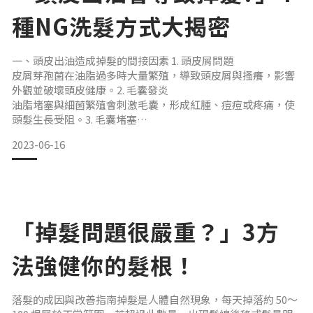
種NG洗髮方式大揭密
一、頭皮出油造成掉髮的間接因素 1. 頭皮屑問題
皮屑芽孢菌在油脂過多時大量繁殖，導致頭皮屑與搔癢，影響
外觀並破壞頭皮健康。2. 毛囊發炎
油脂堵塞與細菌繁殖會刺激毛囊，形成紅腫、痘痘或疼痛，使
頭髮生長受阻。3. 毛囊堵塞
油脂與角質堆積會封住毛孔，使毛囊缺乏氧氣與營養，長期可
2023-06-16
能導致毛囊萎縮、永久性掉髮。4. 毛囊感染
過油環境利於細菌與真菌滋生，造成毛囊感染與發炎，影響頭
髮生長週期。5. 壓力與荷爾蒙影響
壓力與雄性賀爾蒙分泌旺盛皆會促進皮脂腺活化，導致油脂過
多與掉髮加劇，尤其男性更為明顯。
「掉髮問題很嚴重？」3方
法強健你的髮根！
落髮的成因與改善指南掉髮是人體自然現象，每天掉落約 50～