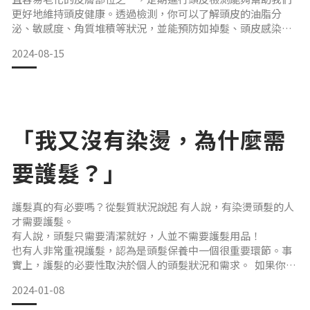
更好地維持頭皮健康。透過檢測，你可以了解頭皮的油脂分
泌、敏感度、角質堆積等狀況，並能預防如掉髮、頭皮感染等
問題。根據檢測結果，還能更精準地選擇適合的護理產品，達
2024-08-15
到最佳效果。 頭皮檢測的主要好處 促進健康髮質
檢測能了解毛囊數量、髮質生長週期與油脂分泌狀況，進而制
定合適的護理計畫，促進頭髮健康生長。預防頭皮問題
能早期發現頭皮屑、脂漏
「我又沒有染燙，為什麼需
要護髮？」
護髮真的有必要嗎？從髮質狀況說起 有人說，有染燙頭髮的人
才需要護髮。
有人說，頭髮只需要清潔就好，人並不需要護髮用品！
也有人非常重視護髮，認為是頭髮保養中一個很重要環節。事
實上，護髮的必要性取決於個人的頭髮狀況和需求。 如果你的
頭髮很健康，那或許不需要護髮用品的加持 健康的頭髮在外觀
2024-01-08
上會呈現一系列特徵，反映了頭髮的良好狀態和充足的護理。
以下是一些健康頭髮的外觀特徵：光澤度：健康的頭髮通常具