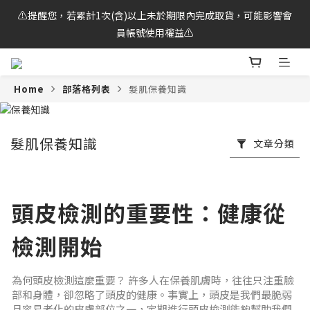
⚠️提醒您，若累計1次(含)以上未於期限內完成取貨，可能影響會
🌟LINE好友獨享！馬上領 $100元 購物金💰
員帳號使用權益⚠️
🌟LINE好友獨享！馬上領 $100元 購物金💰
Home
部落格列表
髮肌保養知識
髮肌保養知識
文章分類
頭皮檢測的重要性：健康從
檢測開始
為何頭皮檢測這麼重要？ 許多人在保養肌膚時，往往只注重臉
部和身體，卻忽略了頭皮的健康。事實上，頭皮是我們最脆弱
且容易老化的皮膚部位之一，定期進行頭皮檢測能夠幫助我們