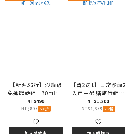
【新客56折】沙龍級
【買2送1】日常沙龍2
免運體驗組｜30ml×6
入自由配 贈旅行組*1
入
組
NT$499
NT$1,200
NT$897
NT$1,679
5.6折
7.2折
加入購物車
加入購物車