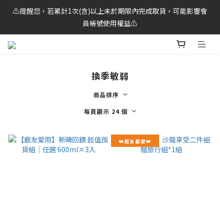
⚠️提醒您，若累計1次(含)以上未於期限內完成取貨，可能影響會
🌟LINE好友獨享！馬上領 $100元 購物金💰
員帳號使用權益⚠️
🌟LINE好友獨享！馬上領 $100元 購物金💰
換季敏弱
商品排序
每頁顯示 24 個
👑鹿友最愛👑