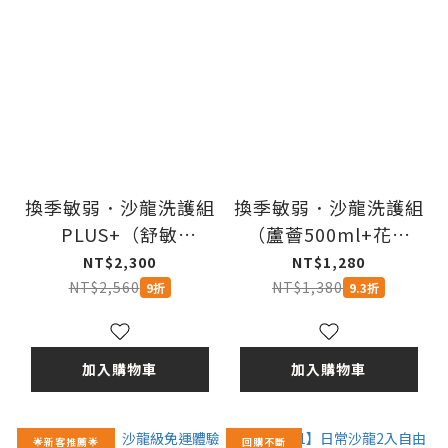
換季敏弱．沙龍洗護組
換季敏弱．沙龍洗護組
PLUS+（舒敏
（蘆薈500ml+花護
600ml+輕潤600ml）
500ml）
NT$2,300
NT$1,280
NT$2,560
NT$1,380
9折
9.3折
加入購物車
加入購物車
🌟新客推薦🌟
回購不斷