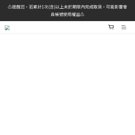
⚠️提醒您，若累計1次(含)以上未於期限內完成取貨，可能影響會
🌟LINE好友獨享！馬上領 $100元 購物金💰
員帳號使用權益⚠️
🌟LINE好友獨享！馬上領 $100元 購物金💰