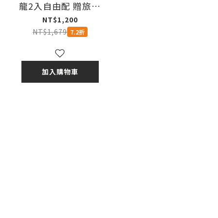
龍2入自由配 贈旅行
組*1組
NT$1,200
NT$1,679
7.2折
加入購物車