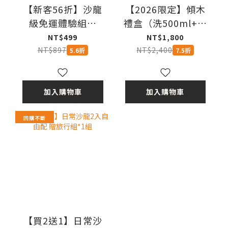
【新客56折】沙龍
【2026限定】傾木
級免運體驗組｜
禮盒（洗500ml+護
30ml×6入
500ml）
NT$499
NT$1,800
NT$897
NT$2,400
5.6折
7.5折
加入購物車
加入購物車
回購不斷
【買2送1】日常沙