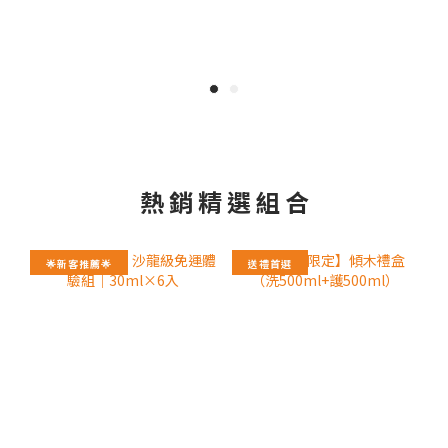
熱 銷 精 選 組 合
🌟新客推薦🌟
送禮首選