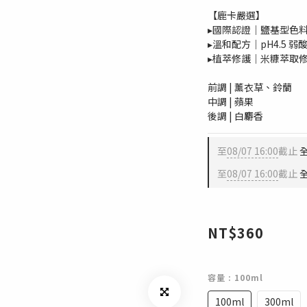
【鹿卡嚴選】
▸國際認證｜鹽基型色
▸溫和配方｜pH4.5 
▸植萃修護｜米糠萃取
前調 | 薰衣草、鈴蘭
中調 | 蘋果
後調 | 白麝香
至
08/07 16:00
截止
全
至
08/07 16:00
截止
全
NT$360
容量
: 100ml
100ml
300ml