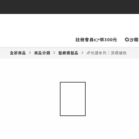
⚠️
註冊會員👉領300元
💞沙
全部商品
商品分類
髮廊級髮品
🌈光譜系列｜頂級補色