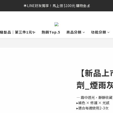
🌟LINE好友獨享！馬上領 $100元 購物金💰
🌟LINE好友獨享！馬上領 $100元 購物金💰
提醒您，若累計1次(含)以上未於期限內完成取貨，可能影響會員帳號使用權
🌟LINE好友獨享！馬上領 $100元 購物金💰
龍級髮品｜第三件1元✨
熱銷Top.5
商品分類
功能分類
【新品上
劑_煙雨
― 霧中透光，靜靜收
▸補色 × 修護 × 光感
▸適合每週使用2-3次