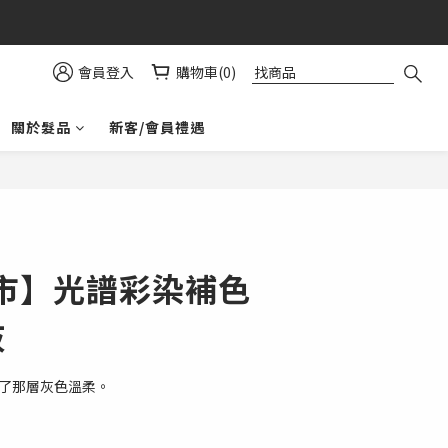
益⚠️
會員登入
購物車(0)
關於髮品
新客/會員禮遇
立即購買
市】光譜彩染補色
灰
藏了那層灰色溫柔。