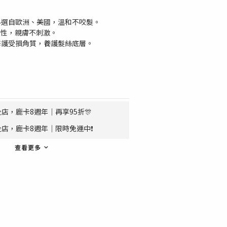
料選自歐洲、美國，溫和不咬髮。
弱酸性，親膚不刺激。
修護受損角質，養護髮絲底層。
店，鹿卡8週年｜再享95折🎊
店，鹿卡8週年｜限時免運中❗
查看更多