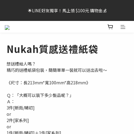
🌟LINE好友獨享！馬上領 $100元 購物金💰
🌟LINE好友獨享！馬上領 $100元 購物金💰
⚠️提醒您，若累計1次(含)以上未於期限內完成取貨，可能影響會
員帳號使用權益⚠️
Nukah質感送禮紙袋
🌟LINE好友獨享！馬上領 $100元 購物金💰
想送禮給人嗎？
精巧的送禮紙袋包裝，簡簡單單一裝就可以送出去啦～
《尺寸：長213mm*寬100mm*高218mm》
Ｑ：「大概可以裝下多少髮品呢？」
Ａ：
3件[新雨/晴初]
or
2件[家系列]
or
1件[新雨/晴初]＋1件[家系列]