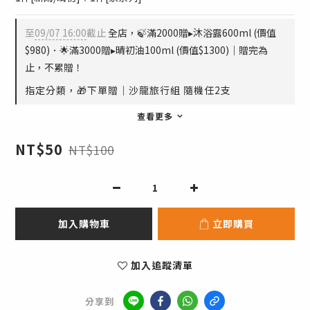
至
09/07 16:00
截止
全店，🍃滿2000贈▸沐浴露600ml (價值
$980)．🌟滿3000贈▸晴初油100ml (價值$1300)｜贈完為
止，不累贈！
指定分類，🎁下單贈｜沙龍旅行組 隨機任2支
查看更多
NT$50
NT$100
加入購物車
立即購買
加入追蹤清單
分享到